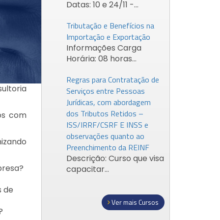
Datas: 10 e 24/11 -…
Tributação e Benefícios na
Importação e Exportação
Informações Carga
Horária: 08 horas…
Regras para Contratação de
ultoria
Serviços entre Pessoas
Jurídicas, com abordagem
dos Tributos Retidos –
tos com
ISS/IRRF/CSRF E INSS e
observações quanto ao
mizando
Preenchimento da REINF
Descrição: Curso que visa
presa?
capacitar…
s de
Ver mais Cursos
?