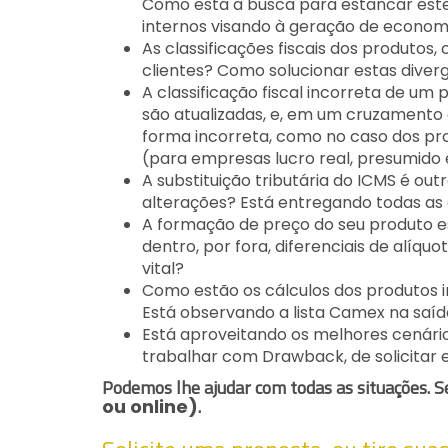
Como está a busca para estancar este
internos visando à geração de econom
As classificações fiscais dos produto
clientes? Como solucionar estas diver
A classificação fiscal incorreta de um p
são atualizadas, e, em um cruzamento
forma incorreta, como no caso dos pr
(para empresas lucro real, presumido 
A substituição tributária do ICMS é o
alterações? Está entregando todas as
A formação de preço do seu produto est
dentro, por fora, diferenciais de alíq
vital?
Como estão os cálculos dos produtos i
Está observando a lista Camex na sa
Está aproveitando os melhores cenários
trabalhar com Drawback, de solicitar e
Podemos lhe ajudar com todas as situações. 
.
ou online)