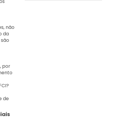
os
es, não
o da
 são
, por
omento
FCI?
e de
iais