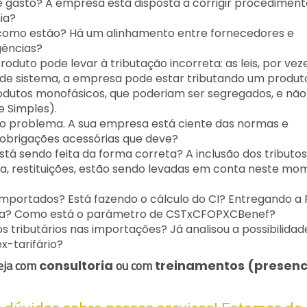
 gasto? A empresa está disposta a corrigir procediment
ia?
s, como estão? Há um alinhamento entre fornecedores e
gências?
roduto pode levar à tributação incorreta: as leis, por vez
 de sistema, a empresa pode estar tributando um produt
odutos monofásicos, que poderiam ser segregados, e não
e Simples).
utro problema. A sua empresa está ciente das normas e
 obrigações acessórias que deve?
á sendo feita da forma correta? A inclusão dos tributos
uota, restituições, estão sendo levadas em conta neste m
mportados? Está fazendo o cálculo do CI? Entregando a 
ída? Como está o parâmetro de CSTxCFOPXCBenef?
 tributários nas importações? Já analisou a possibilidad
x-tarifário?
Seja com
ou com
consultoria
treinamentos (presenc