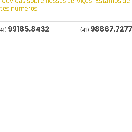
as dúvidas sobre nossos serviços! Estamos de
ntes números
99185.8432
98867.727
(41)
(41)