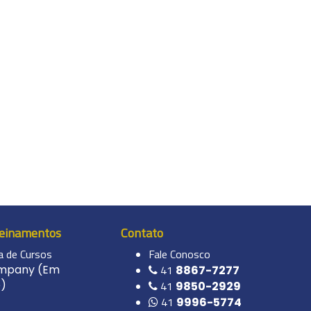
reinamentos
Contato
 de Cursos
Fale Conosco
ompany (Em
41
8867-7277
)
41
9850-2929
41
9996-5774