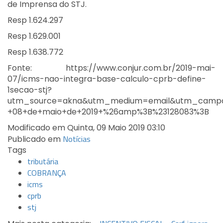
de Imprensa do STJ.
Resp 1.624.297
Resp 1.629.001
Resp 1.638.772
Fonte: https://www.conjur.com.br/2019-mai-
07/icms-nao-integra-base-calculo-cprb-define-
1secao-stj?
utm_source=akna&utm_medium=email&utm_campai
+08+de+maio+de+2019+%26amp%3B%23128083%3B
Modificado em Quinta, 09 Maio 2019 03:10
Notícias
Publicado em
Tags
tributária
COBRANÇA
icms
cprb
stj